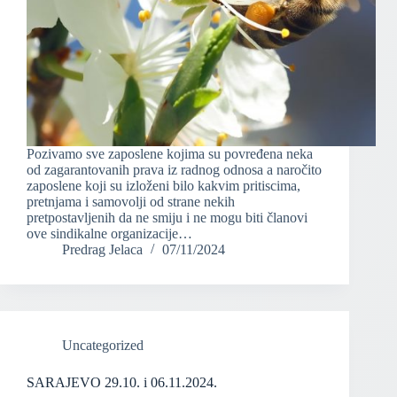
Pozivamo sve zaposlene kojima su povređena neka
od zagarantovanih prava iz radnog odnosa a naročito
zaposlene koji su izloženi bilo kakvim pritiscima,
pretnjama i samovolji od strane nekih
pretpostavljenih da ne smiju i ne mogu biti članovi
ove sindikalne organizacije…
Predrag Jelaca
07/11/2024
Uncategorized
SARAJEVO 29.10. i 06.11.2024.