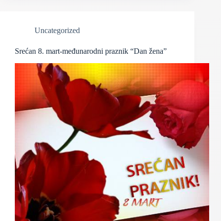
Uncategorized
Srećan 8. mart-međunarodni praznik “Dan žena”