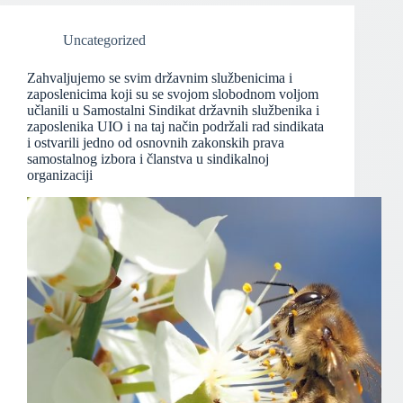
Uncategorized
Zahvaljujemo se svim državnim službenicima i
zaposlenicima koji su se svojom slobodnom voljom
učlanili u Samostalni Sindikat državnih službenika i
zaposlenika UIO i na taj način podržali rad sindikata
i ostvarili jedno od osnovnih zakonskih prava
samostalnog izbora i članstva u sindikalnoj
organizaciji