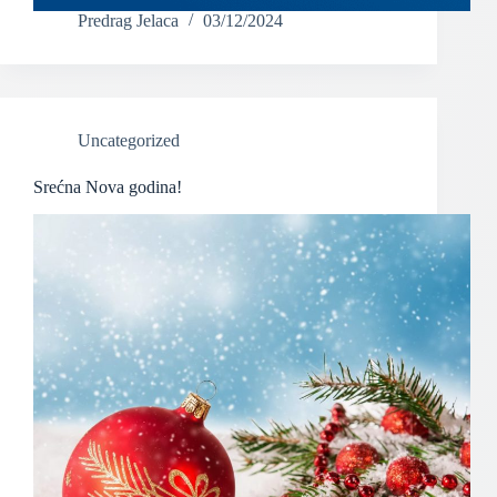
Predrag Jelaca
03/12/2024
Uncategorized
Srećna Nova godina!