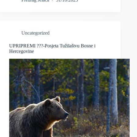
Uncategorized
UPRIPREMI ???-Posjeta Tužilaštvu Bosne i
Hercegovine