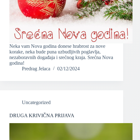
Neka vam Nova godina donese hrabrost za nove
korake, neka bude puna uzbudljivih poglavlja,
nezaboravnih događaja i srećnog kraja. Srećna Nova
godina!
Predrag Jelaca
02/12/2024
Uncategorized
DRUGA KRIVIČNA PRIJAVA