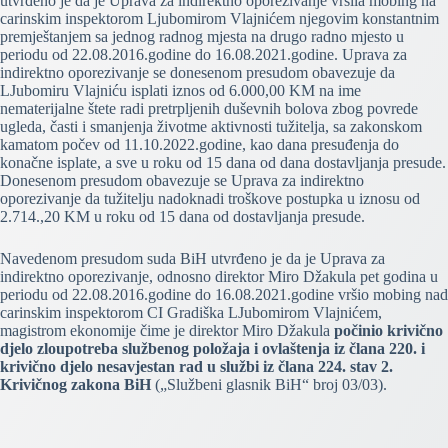
utvrđeno je da je Uprava za indirektno oporezivanje vršila mobing na
carinskim inspektorom Ljubomirom Vlajnićem njegovim konstantnim
premještanjem sa jednog radnog mjesta na drugo radno mjesto u
periodu od 22.08.2016.godine do 16.08.2021.godine. Uprava za
indirektno oporezivanje se donesenom presudom obavezuje da
LJubomiru Vlajniću isplati iznos od 6.000,00 KM na ime
nematerijalne štete radi pretrpljenih duševnih bolova zbog povrede
ugleda, časti i smanjenja životme aktivnosti tužitelja, sa zakonskom
kamatom počev od 11.10.2022.godine, kao dana presuđenja do
konačne isplate, a sve u roku od 15 dana od dana dostavljanja presude.
Donesenom presudom obavezuje se Uprava za indirektno
oporezivanje da tužitelju nadoknadi troškove postupka u iznosu od
2.714.,20 KM u roku od 15 dana od dostavljanja presude.
Navedenom presudom suda BiH utvrđeno je da je Uprava za
indirektno oporezivanje, odnosno direktor Miro Džakula pet godina u
periodu od 22.08.2016.godine do 16.08.2021.godine vršio mobing nad
carinskim inspektorom CI Gradiška LJubomirom Vlajnićem,
magistrom ekonomije čime je direktor Miro Džakula
počinio krivično
djelo zloupotreba službenog položaja i ovlaštenja iz člana 220. i
krivično djelo nesavjestan rad u službi iz člana 224. stav 2.
Krivičnog zakona BiH
(„Službeni glasnik BiH“ broj 03/03).